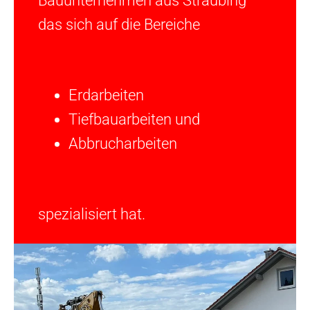
Bauunternehmen aus Straubing
das sich auf die Bereiche
Erdarbeiten
Tiefbauarbeiten und
Abbrucharbeiten
spezialisiert hat.